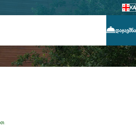
KA
დაჯავშნა
თ.