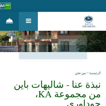
AR
الرئيسية
–
من نحن
نبذة عنا - شاليهات باين
من مجموعة KA،
جوداوري