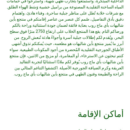
الداخلية المبتكرة، واستمتعوا بتجارب طهي شهية، واسترخوا في حمامات
المياه الساخنة التقليدية المصنوعة من براميل خشبية وَسَط الهواء الطلق.
مع شرفات خلابة تُطل على مناظر جبلية ساحرة، وفناء هادئ، واهتمام
دقيق بأدق التفاصيل، صُمم كل عنصر من عناصر إقامتكم في منتجع بأين
شاليهات بأي ماج روب بعناية فائقة لضمان جودة استثنائية وراحة بالكم
ورضاكم التام. يقع هذا المنتجع الخلاب على ارتفاع 2750 مترًا فوق سطح
البحر، ويُقدم لكم إطلالات جبلية آسرة وأجواءً هادئة تُنعش الروح. من
أبرز ما يُميز منتجع بأين شاليهات هو مطعمه، حيث يُمكنكم تذوق أشهى
الأطباق الجورجية التقليدية المُحضرة من أجود المكونات الطبيعية. سواء
كنتم تبحثون عن الاسترخاء، أو المغامرة، أو مزيج من الاثنين، فإن منتجع
بأين شاليهات بأي ماج روب يُوفر لكم ملاذًا استثنائيًا لتجربة التقاليد
العريقة وكرم الضيافة الجورجية الأصيلة. اكتشفوا التناغم المثالي بين
الراحة والطبيعة وفنون الطهي في منتجع بأين شاليهات بأي ماج روب.
أماكن الإقامة